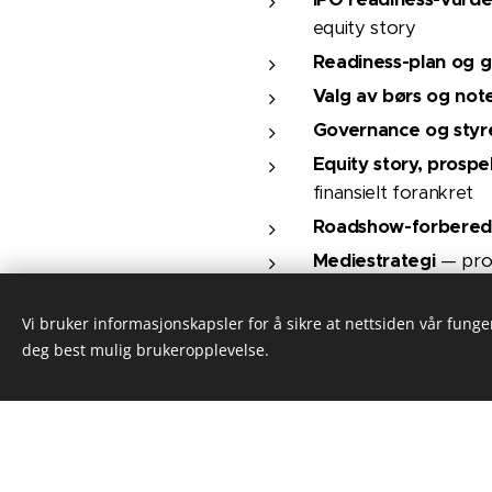
equity story
Readiness-plan og g
Valg av børs og note
Governance og sty
Equity story, prosp
finansielt forankret
Roadshow-forbered
Mediestrategi
— proa
IR-støtte fra dag én
Vi bruker informasjonskapsler for å sikre at nettsiden vår funger
Oppfølging etter no
deg best mulig brukeropplevelse.
Vurderer dere børsnotering — 
samtale.