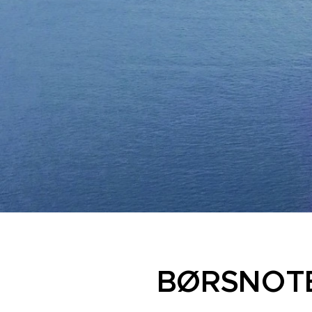
B
ØRSNOT