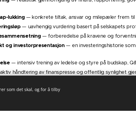
ap-lukking
— konkrete tiltak, ansvar og milepæler frem til
ringsl­øp
— uavhengig vurdering basert på selskapets prof
resammensetning
— forberedelse på kravene og forventnin
ekt og investorpresentasjon
— en investeringshistorie som 
else
— intensiv trening av ledelse og styre på budskap, Q
ktiv håndtering av finanspresse og offentlig synlighet g
— kalender, prosesser, policyer, rapportering og analytike
er som det skal, og for å tilby
tering
— sikre at selskapet leverer på kapitalmarkedsløfte
eller ønsker dere å løfte leveransen som notert selskap? Ta