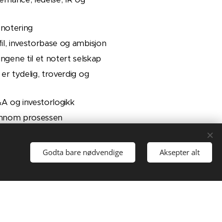
 notering
il, investorbase og ambisjon
gene til et notert selskap
er tydelig, troverdig og
&A og investorlogikk
jennom prosessen
rdialog
t
Godta bare nødvendige
Aksepter alt
 kontakt for en konfidensiell