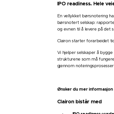
IPO readiness. Hele veien
En vellykket børsnotering ha
børsnotert selskap: rapporte
og evnen til å levere på det 
Clairon starter forarbeidet ti
Vi hjelper selskaper å bygg
strukturene som må fungere et
gjennom noteringsprosesser, 
Ønsker du mer informasjon
Clairon bistår med
IPO readiness-vurde