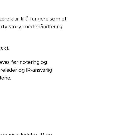
re klar til å fungere som et
uity story, mediehåndtering
sikt.
eves før notering og
releder og IR-ansvarlig
tene.
ernance, ledelse, IR og