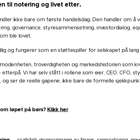
 til notering og livet etter.
ndler ikke bare om første handelsdag. Den handler om å væ
ring, governance, styresammensetning, investordialog, eq
som ble lovet.
dlig og fungerer som en støttespiller for selskapet på lang 
e modenheten, troverdigheten og markedshistorien som kr
terpå. Vi har selv stått i rollene som eier, CEO, CFO, sty
og ser de reelle gapene, ikke bare de formelle sjekkpunk
 om løpet på børs?
Klikk her
ring
— realistisk gjennomgang av finans, rapportering, gov